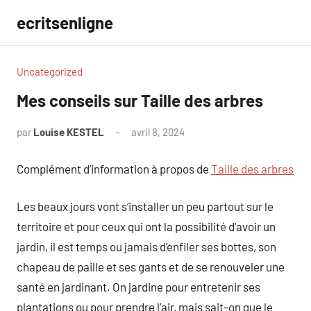
Aller
ecritsenligne
au
contenu
Uncategorized
Mes conseils sur Taille des arbres
par
Louise KESTEL
avril 8, 2024
Aucun
commentaire
Complément d’information à propos de
Taille des arbres
Les beaux jours vont s’installer un peu partout sur le
territoire et pour ceux qui ont la possibilité d’avoir un
jardin, il est temps ou jamais d’enfiler ses bottes, son
chapeau de paille et ses gants et de se renouveler une
santé en jardinant. On jardine pour entretenir ses
plantations ou pour prendre l’air, mais sait-on que le