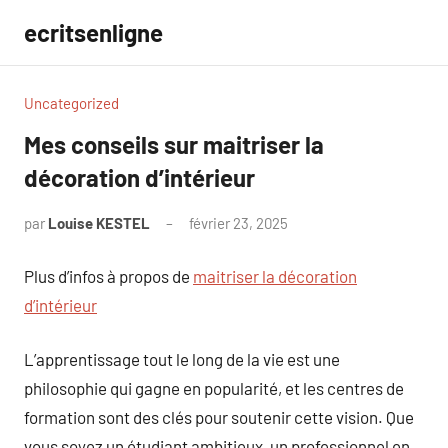
Aller
ecritsenligne
au
contenu
Uncategorized
Mes conseils sur maitriser la
décoration d’intérieur
par
Louise KESTEL
février 23, 2025
Aucun
commentaire
Plus d’infos à propos de
maitriser la décoration
d’intérieur
L’apprentissage tout le long de la vie est une
philosophie qui gagne en popularité, et les centres de
formation sont des clés pour soutenir cette vision. Que
vous soyez un étudiant ambitieux, un professionnel en