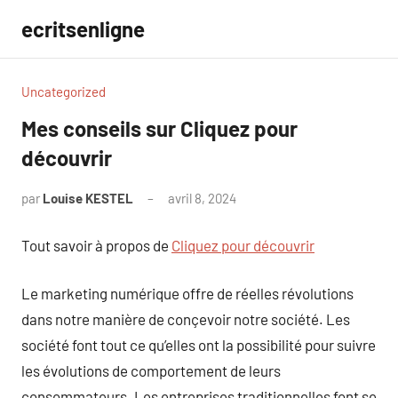
Aller
ecritsenligne
au
contenu
Uncategorized
Mes conseils sur Cliquez pour
découvrir
par
Louise KESTEL
avril 8, 2024
Aucun
commentaire
Tout savoir à propos de
Cliquez pour découvrir
Le marketing numérique offre de réelles révolutions
dans notre manière de conçevoir notre société. Les
société font tout ce qu’elles ont la possibilité pour suivre
les évolutions de comportement de leurs
consommateurs. Les entreprises traditionnelles font se