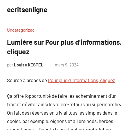
Aller
ecritsenligne
au
contenu
Uncategorized
Lumière sur Pour plus d’informations,
cliquez
par
Louise KESTEL
mars 9, 2024
Aucun
commentaire
Source à propos de
Pour plus d’informations, cliquez
Ça offre l’opportunité de faire les acheminement d’un
trait et d’éviter ainsi les allers-retours au supermarché.
On fait des réserves en trivial tous les simples dans le
cooler. par exemple, oignons et ail émincés, herbes
aromatiques… Dans le frigo : jambon, œufs, lotion