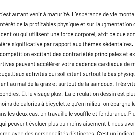
 c’est autant venir à maturité. L’espérance de vie monta
intérêt de la profitables physique et sur l’augmentation 
ent ou qui utilisent une force corporel, atdt ce que son
re significative par rapport aux thèmes sédentaires. Il 
u compétition excitant des contrariétés principales et 
portives peuvent accélérer votre cadence cardiaque de 
ge.Deux activités qui sollicitent surtout le bas physiqu
nt au mal de la gras et surtout de la saindoux. Très vite,
bondies. Et le visage plus . La circulation dessin est p
moins de calories à bicyclette qu’en milieu, on épargne le
ns les deux cas, on travaille le souffle et l’endurance.P
ui peuvent évoluer plus ou moins aisément ), nous avon
mme avec des personnalités distinctes. C’est un indicat