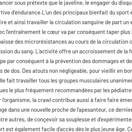
 lancer sous prétexte que le javeline, le engager du disqu
rtive d’endurance.L’un des principaux bienfait du sport e
e et ainsi travailler la circulation sanguine de part un 
ec l’entraînement le cœur va par conséquent taper plus
aisse des microrésistances au cours de la circulation
ssion du sang. L’activité offre un accroissement de la f
cipe par conséquent à la prévention des dommages et de
s de dos. Des atouts non négligeable, pour vieillir en b
elle fait travailler tous les groupes musculaires unanimem
ques le plus fréquement recommandées par les pédiatres
 l’organisme, la crawl contribue aussi à faire faire éme
ongé dans une nouvelle proche de l’apesanteur, ce derni
entre autres, de conçevoir sa souplesse et d’expérimente
rt est également facile d’accès dès le plus jeune âge.