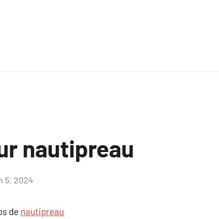
ur nautipreau
n 5, 2024
Aucun
commentaire
pos de
nautipreau