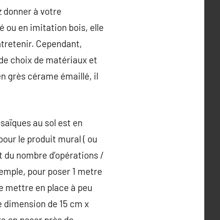
z donner à votre
 ou en imitation bois, elle
entretenir. Cependant,
de choix de matériaux et
en grès cérame émaillé, il
saïques au sol est en
our le produit mural ( ou
t du nombre d’opérations /
xemple, pour poser 1 metre
e mettre en place à peu
e dimension de 15 cm x
vra en poser près de