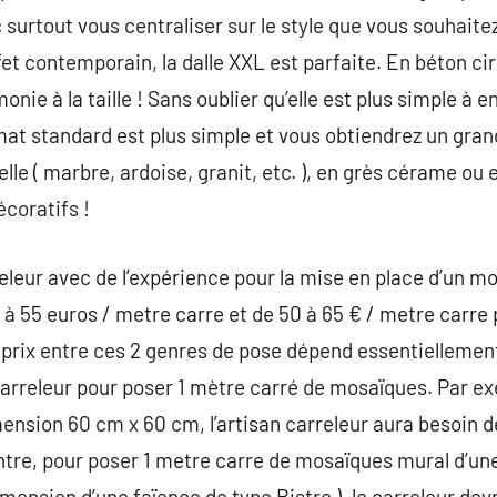
surtout vous centraliser sur le style que vous souhaite
 contemporain, la dalle XXL est parfaite. En béton ciré
onie à la taille ! Sans oublier qu’elle est plus simple à 
at standard est plus simple et vous obtiendrez un gran
elle ( marbre, ardoise, granit, etc. ), en grès cérame ou 
écoratifs !
eleur avec de l’expérience pour la mise en place d’un mo
 55 euros / metre carre et de 50 à 65 € / metre carre p
e prix entre ces 2 genres de pose dépend essentiellemen
arreleur pour poser 1 mètre carré de mosaïques. Par e
nsion 60 cm x 60 cm, l’artisan carreleur aura besoin d
ntre, pour poser 1 metre carre de mosaïques mural d’un
 dimension d’une faïence de type Bistro ), le carreleur de