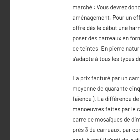
marché : Vous devrez donc 
aménagement. Pour un effet
offre dès le début une harm
poser des carreaux en form
de teintes. En pierre natur
s’adapte à tous les types d
La prix facturé par un carr
moyenne de quarante cinq à
faïence ). La différence d
manoeuvres faites par le c
carre de mosaïques de dime
près 3 de carreaux. par co
sept, 5 cm ( il s’agit de la