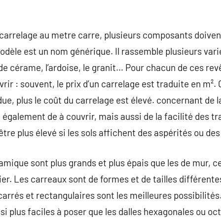
n carrelage au metre carre, plusieurs composants doivent
e modèle est un nom générique. Il rassemble plusieurs va
de cérame, l’ardoise, le granit… Pour chacun de ces revê
vrir : souvent, le prix d’un carrelage est traduite en m². 
ue, plus le coût du carrelage est élevé. concernant de l
galement de à couvrir, mais aussi de la facilité des tra
re plus élevé si les sols affichent des aspérités ou des
amique sont plus grands et plus épais que les de mur, c
ier. Les carreaux sont de formes et de tailles différentes
carrés et rectangulaires sont les meilleures possibilités
ussi plus faciles à poser que les dalles hexagonales ou o