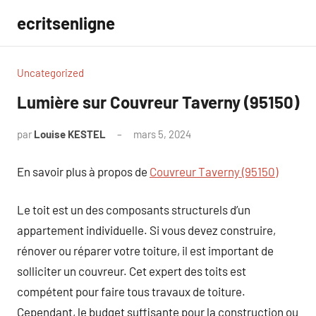
Aller
ecritsenligne
au
contenu
Uncategorized
Lumière sur Couvreur Taverny (95150)
par
Louise KESTEL
mars 5, 2024
Aucun
commentaire
En savoir plus à propos de
Couvreur Taverny (95150)
Le toit est un des composants structurels d’un
appartement individuelle. Si vous devez construire,
rénover ou réparer votre toiture, il est important de
solliciter un couvreur. Cet expert des toits est
compétent pour faire tous travaux de toiture.
Cependant, le budget suffisante pour la construction ou