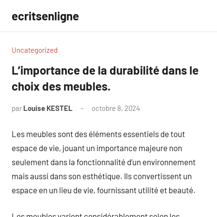
Aller
ecritsenligne
au
contenu
Uncategorized
L’importance de la durabilité dans le
choix des meubles.
par
Louise KESTEL
octobre 8, 2024
Aucun
commentaire
Les meubles sont des éléments essentiels de tout
espace de vie, jouant un importance majeure non
seulement dans la fonctionnalité d’un environnement
mais aussi dans son esthétique. Ils convertissent un
espace en un lieu de vie, fournissant utilité et beauté.
Les meubles varient considérablement selon les