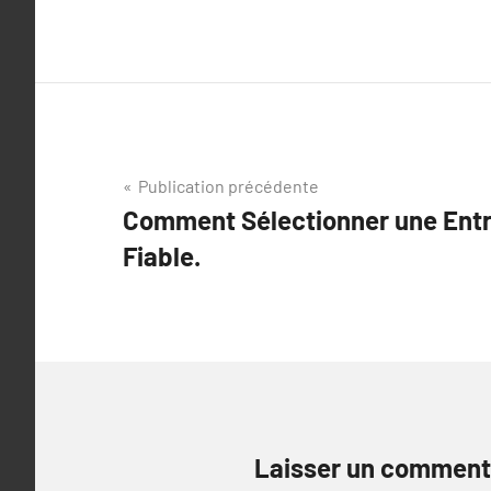
Navigation
Publication précédente
Comment Sélectionner une Entr
de
Fiable.
l’article
Laisser un comment