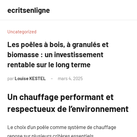
Aller
ecritsenligne
au
contenu
Uncategorized
Les poêles à bois, à granulés et
biomasse : un investissement
rentable sur le long terme
par
Louise KESTEL
mars 4, 2025
Aucun
commentaire
Un chauffage performant et
respectueux de l’environnement
Le choix d’un poêle comme système de chauffage
repose sur plusieurs critères essentiels.