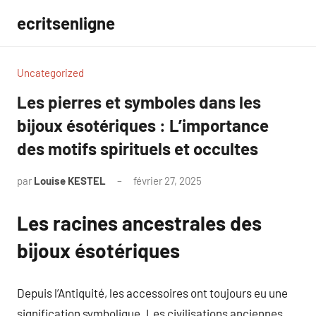
Aller
ecritsenligne
au
contenu
Uncategorized
Les pierres et symboles dans les
bijoux ésotériques : L’importance
des motifs spirituels et occultes
par
Louise KESTEL
février 27, 2025
Aucun
commentaire
Les racines ancestrales des
bijoux ésotériques
Depuis l’Antiquité, les accessoires ont toujours eu une
signification symbolique. Les civilisations anciennes