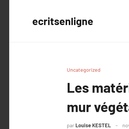
Aller
au
ecritsenligne
contenu
Uncategorized
Les matér
mur végét
par
Louise KESTEL
no