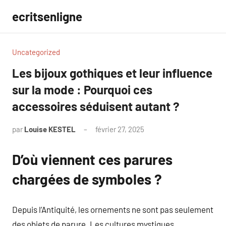
Aller
ecritsenligne
au
contenu
Uncategorized
Les bijoux gothiques et leur influence
sur la mode : Pourquoi ces
accessoires séduisent autant ?
par
Louise KESTEL
février 27, 2025
Aucun
commentaire
D’où viennent ces parures
chargées de symboles ?
Depuis l’Antiquité, les ornements ne sont pas seulement
des objets de parure. Les cultures mystiques