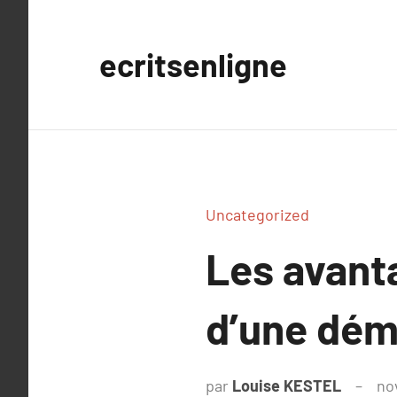
Aller
au
ecritsenligne
contenu
Uncategorized
Les avant
d’une dé
par
Louise KESTEL
no