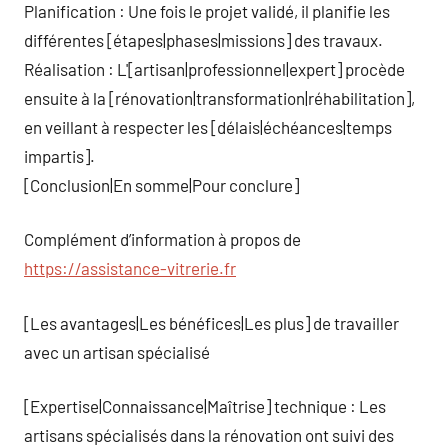
Planification : Une fois le projet validé, il planifie les
différentes [étapes|phases|missions] des travaux.
Réalisation : L'[artisan|professionnel|expert] procède
ensuite à la [rénovation|transformation|réhabilitation],
en veillant à respecter les [délais|échéances|temps
impartis].
[Conclusion|En somme|Pour conclure]
Complément d’information à propos de
https://assistance-vitrerie.fr
[Les avantages|Les bénéfices|Les plus] de travailler
avec un artisan spécialisé
[Expertise|Connaissance|Maîtrise] technique : Les
artisans spécialisés dans la rénovation ont suivi des