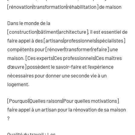
[rénovation|transformation|réhabilitation] de maison
Dans le monde de la
[construction|bâtiment|architecture], il est essentiel de
faire appel à des [artisans|professionnels|spécialistes]
compétents pour [rénover|transformer|refaire] une
maison. [Ces experts|Ces professionnels|Ces maîtres
d’œuvre] possèdent le savoir-faire et l’expérience
nécessaires pour donner une seconde vie à un
logement.
[Pourquoi|Quelles raisons|Pour quelles motivations]
faire appel à un artisan pour la rénovation de sa maison
?
Qualité du travail : Les