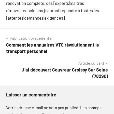
rénovation complète, ces [experts|maîtres
d’œuvre|techniciens] sauront répondre à toutes les
[attentes|demandes|exigences].
Navigation
Publication précédente
Comment les annuaires VTC révolutionnent le
de
transport personnel
l’article
Article suivant
J’ai découvert Couvreur Croissy Sur Seine
(78290)
Laisser un commentaire
Votre adresse e-mail ne sera pas publiée.
Les champs