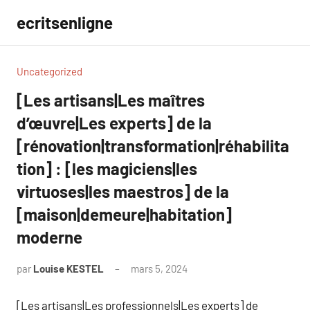
Aller
ecritsenligne
au
contenu
Uncategorized
[Les artisans|Les maîtres
d’œuvre|Les experts] de la
[rénovation|transformation|réhabilita
tion] : [les magiciens|les
virtuoses|les maestros] de la
[maison|demeure|habitation]
moderne
par
Louise KESTEL
mars 5, 2024
Aucun
commentaire
[Les artisans|Les professionnels|Les experts] de