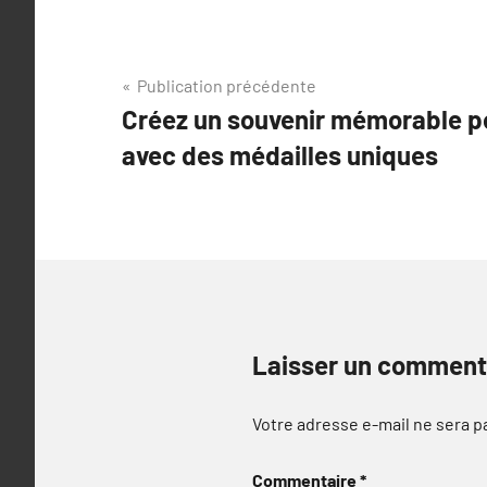
Navigation
Publication précédente
Créez un souvenir mémorable po
de
avec des médailles uniques
l’article
Laisser un comment
Votre adresse e-mail ne sera p
Commentaire
*