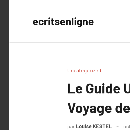
Aller
au
ecritsenligne
contenu
Uncategorized
Le Guide 
Voyage de
par
Louise KESTEL
oc