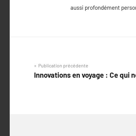
aussi profondément person
Navigation
Publication précédente
Innovations en voyage : Ce qui 
de
l’article