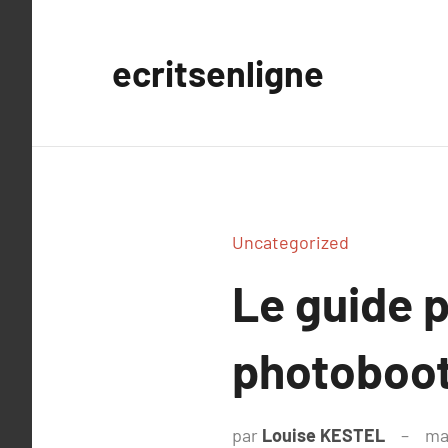
Aller
au
ecritsenligne
contenu
Uncategorized
Le guide p
photoboot
par
Louise KESTEL
ma