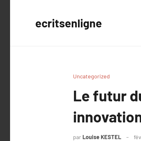
Aller
au
ecritsenligne
contenu
Uncategorized
Le futur 
innovation
par
Louise KESTEL
fé