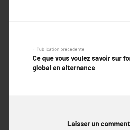
Navigation
Publication précédente
Ce que vous voulez savoir sur f
de
global en alternance
l’article
Laisser un comment