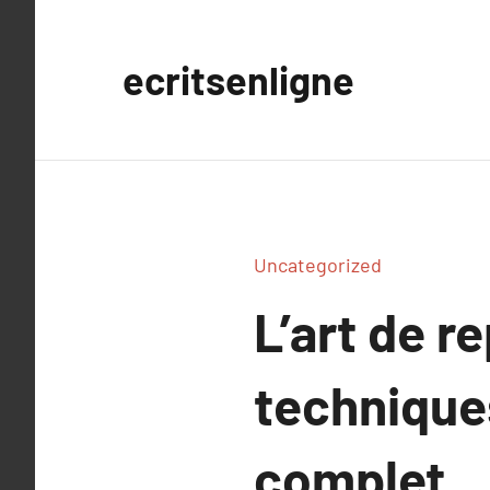
Aller
au
ecritsenligne
contenu
Uncategorized
L’art de r
technique
complet.