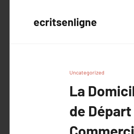
Aller
au
ecritsenligne
contenu
Uncategorized
La Domicil
de Départ
Commercia