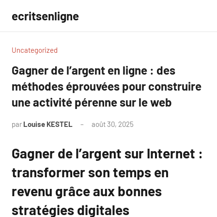
Aller
ecritsenligne
au
contenu
Uncategorized
Gagner de l’argent en ligne : des
méthodes éprouvées pour construire
une activité pérenne sur le web
par
Louise KESTEL
août 30, 2025
Aucun
commentaire
Gagner de l’argent sur Internet :
transformer son temps en
revenu grâce aux bonnes
stratégies digitales