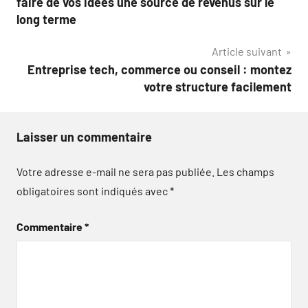
faire de vos idées une source de revenus sur le
l’article
long terme
Article suivant
Entreprise tech, commerce ou conseil : montez
votre structure facilement
Laisser un commentaire
Votre adresse e-mail ne sera pas publiée.
Les champs
obligatoires sont indiqués avec
*
Commentaire
*