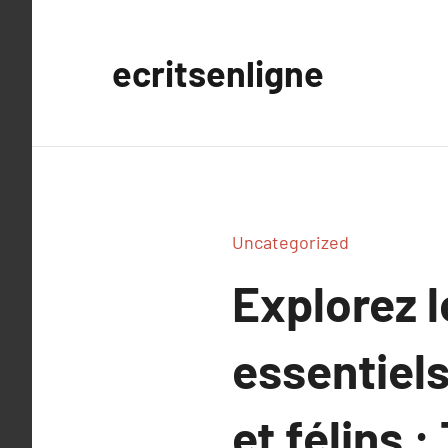
Aller
au
ecritsenligne
contenu
Uncategorized
Explorez 
essentiel
et félins 