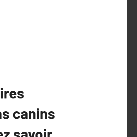
ires
s canins
ez savoir