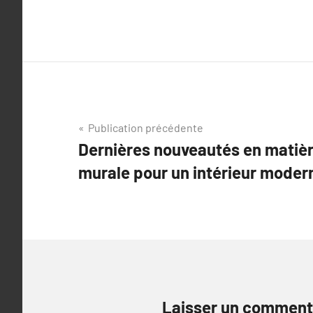
Navigation
Publication précédente
Dernières nouveautés en matièr
de
murale pour un intérieur moder
l’article
Laisser un comment