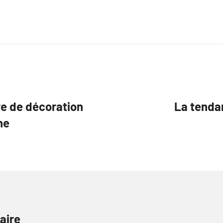
e de décoration
La tenda
ne
aire