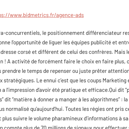
commentaire
ps://www.bidmetrics.fr/agence-ads
a-concurrentiels, le positionnement différenciateur res
onne l’opportunité de liguer les équipes publicité et entr
adresse corsé et différent de celui des confrères. Mais l
n ! A activité de forcément faire le choix en faire plus,
s prendre le temps de repenser ou juste prêter attentio
x stratégiques. Le ennui c’est que les coups Marketing
 a l’impression d’avoir été pratique et efficace.Qui dit “
” dit “matière à donner a manger à les algorithmes” : 
lus normalisé qu’aujourd’hui. Toutes les régies ont pris
 plus suivre le volume pharamineux d’informations à sa 
n compte plus de 70 millions de signaux pour effectuer 