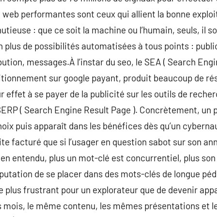
web performantes sont ceux qui allient la bonne exploi
ieuse : que ce soit la machine ou l’humain, seuls, il s
n plus de possibilités automatisées à tous points : publi
bution, messages.À l’instar du seo, le SEA ( Search Engi
ionnement sur google payant, produit beaucoup de ré
ur effet à se payer de la publicité sur les outils de rech
SERP ( Search Engine Result Page ). Concrètement, un p
hoix puis apparaît dans les bénéfices dès qu’un cybernau
ite facturé que si l’usager en question sabot sur son ann
Bien entendu, plus un mot-clé est concurrentiel, plus son
réputation de se placer dans des mots-clés de longue p
en de plus frustrant pour un explorateur que de devenir 
 mois, le même contenu, les mêmes présentations et l