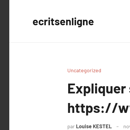
Aller
au
ecritsenligne
contenu
Uncategorized
Expliquer
https://w
par
Louise KESTEL
no