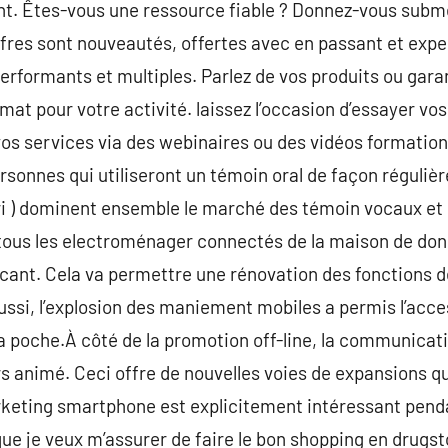
ent. Êtes-vous une ressource fiable ? Donnez-vous subm
offres sont nouveautés, offertes avec en passant et expe
erformants et multiples. Parlez de vos produits ou garan
rmat pour votre activité. laissez l’occasion d’essayer vos
s services via des webinaires ou des vidéos formations 
ersonnes qui utiliseront un témoin oral de façon réguliè
iri ) dominent ensemble le marché des témoin vocaux et
 tous les electroménager connectés de la maison de don
ricant. Cela va permettre une rénovation des fonctions 
ssi, l’explosion des maniement mobiles a permis l’acce
 poche.À côté de la promotion off-line, la communicati
 animé. Ceci offre de nouvelles voies de expansions qu
rketing smartphone est explicitement intéressant penda
que je veux m’assurer de faire le bon shopping en drugs