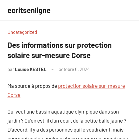
Aller
ecritsenligne
au
contenu
Uncategorized
Des informations sur protection
solaire sur-mesure Corse
par
Louise KESTEL
octobre 6, 2024
Aucun
commentaire
Ma source à propos de
protection solaire sur-mesure
Corse
Qui veut une bassin aquatique olympique dans son
jardin ? Qu’en est-il d’un court de la petite balle jaune ?
D’accord, il y a des personnes qui le voudraient, mais
pourquoi vouloir quelque chose comme ça quand vous