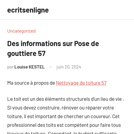
Aller
ecritsenligne
au
contenu
Uncategorized
Des informations sur Pose de
gouttiere 57
par
Louise KESTEL
juin 20, 2024
Aucun
commentaire
Ma source à propos de
Nettoyage de toiture 57
Le toit est un des éléments structurels d’un lieu de vie .
Si vous devez construire, rénover ou réparer votre
toiture, il est important de chercher un couvreur. Cet
professionnel des toits est compétent pour faire tous
travaux de toiture. Cependant, le budget suffisante