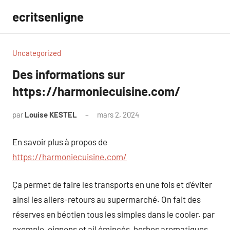
Aller
ecritsenligne
au
contenu
Uncategorized
Des informations sur
https://harmoniecuisine.com/
par
Louise KESTEL
mars 2, 2024
Aucun
commentaire
En savoir plus à propos de
https://harmoniecuisine.com/
Ça permet de faire les transports en une fois et d’éviter
ainsi les allers-retours au supermarché. On fait des
réserves en béotien tous les simples dans le cooler. par
exemple, oignons et ail émincés, herbes aromatiques…