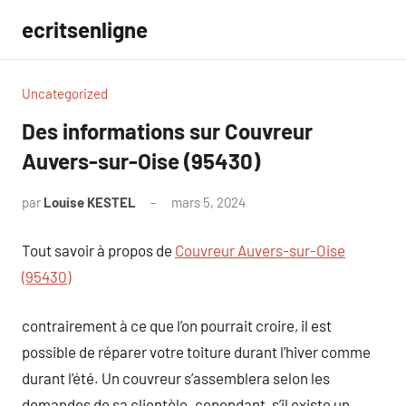
Aller
ecritsenligne
au
contenu
Uncategorized
Des informations sur Couvreur
Auvers-sur-Oise (95430)
par
Louise KESTEL
mars 5, 2024
Aucun
commentaire
Tout savoir à propos de
Couvreur Auvers-sur-Oise
(95430)
contrairement à ce que l’on pourrait croire, il est
possible de réparer votre toiture durant l’hiver comme
durant l’été. Un couvreur s’assemblera selon les
demandes de sa clientèle. cependant, s’il existe un