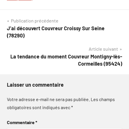
Navigation
Publication précédente
J’ai découvert Couvreur Croissy Sur Seine
de
(78290)
l’article
Article suivant
La tendance du moment Couvreur Montigny-lès-
Cormeilles (95424)
Laisser un commentaire
Votre adresse e-mail ne sera pas publiée.
Les champs
obligatoires sont indiqués avec
*
Commentaire
*