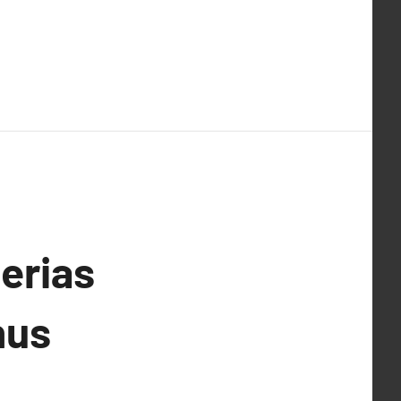
zerias
nus