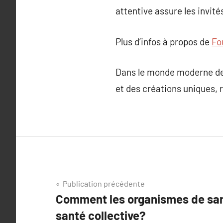
attentive assure les invit
Plus d’infos à propos de
Fo
Dans le monde moderne de l
et des créations uniques,
Navigation
Publication précédente
Comment les organismes de sant
de
santé collective?