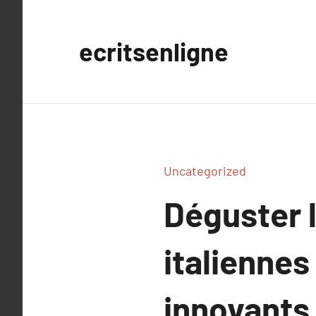
Aller
au
ecritsenligne
contenu
Uncategorized
Déguster l
italienne
innovants