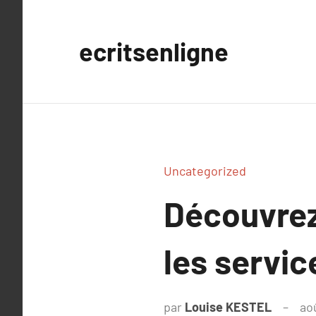
Aller
au
ecritsenligne
contenu
Uncategorized
Découvrez 
les servic
par
Louise KESTEL
ao