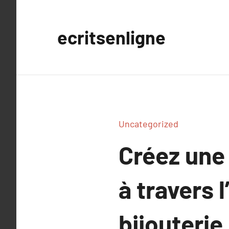
Aller
au
ecritsenligne
contenu
Uncategorized
Créez une 
à travers 
bijouterie