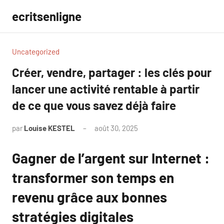
Aller
ecritsenligne
au
contenu
Uncategorized
Créer, vendre, partager : les clés pour
lancer une activité rentable à partir
de ce que vous savez déjà faire
par
Louise KESTEL
août 30, 2025
Aucun
commentaire
Gagner de l’argent sur Internet :
transformer son temps en
revenu grâce aux bonnes
stratégies digitales