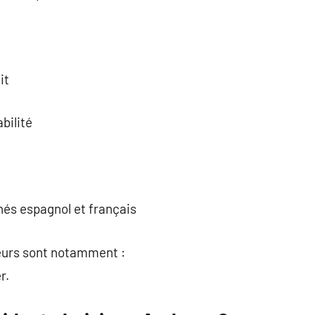
it
bilité
és espagnol et français
teurs sont notamment :
r.