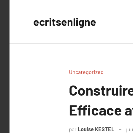
Aller
au
ecritsenligne
contenu
Uncategorized
Construir
Efficace 
par
Louise KESTEL
jui