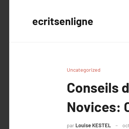
Aller
au
ecritsenligne
contenu
Uncategorized
Conseils d
Novices: 
par
Louise KESTEL
oc