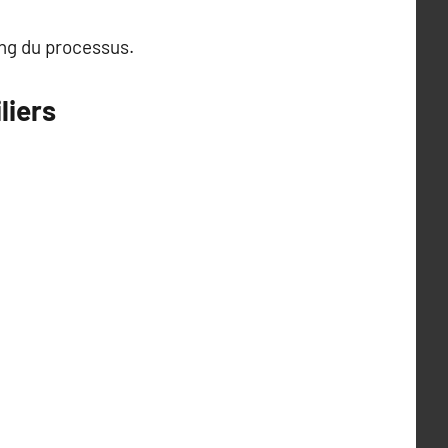
ong du processus.
liers