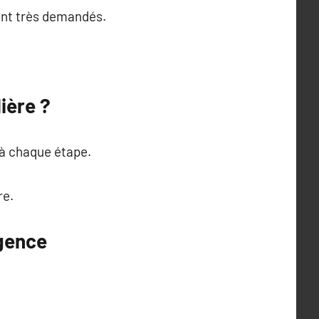
ont très demandés.
ière ?
 à chaque étape.
re.
Agence