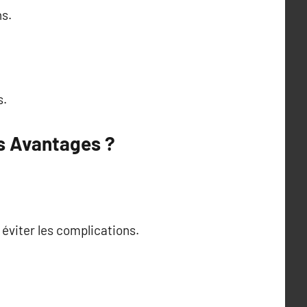
ns.
s.
ls Avantages ?
 éviter les complications.