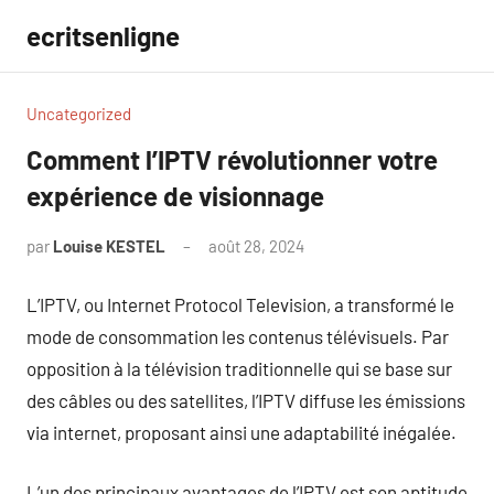
Aller
ecritsenligne
au
contenu
Uncategorized
Comment l’IPTV révolutionner votre
expérience de visionnage
par
Louise KESTEL
août 28, 2024
Aucun
commentaire
L’IPTV, ou Internet Protocol Television, a transformé le
mode de consommation les contenus télévisuels. Par
opposition à la télévision traditionnelle qui se base sur
des câbles ou des satellites, l’IPTV diffuse les émissions
via internet, proposant ainsi une adaptabilité inégalée.
L’un des principaux avantages de l’IPTV est son aptitude