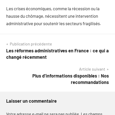
Les crises économiques, comme la récession ou la
hausse du chômage, nécessitent une intervention
administrative pour soutenir les secteurs fragilisés.
Navigation
Publication précédente
Les réformes administratives en France : ce qui a
de
changé récemment
l’article
Article suivant
Plus d’informations disponibles : Nos
recommandations
Laisser un commentaire
Votre adresse e-mail ne sera pas publiée.
Les champs