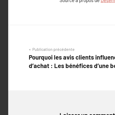
Source à propos de
Desemb
Navigation
Publication précédente
Pourquoi les avis clients influe
de
d’achat : Les bénéfices d’une b
l’article