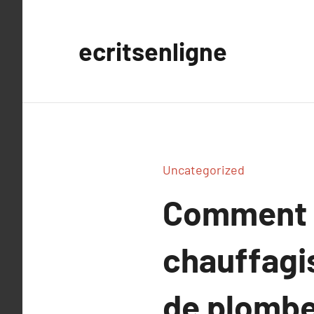
Aller
au
ecritsenligne
contenu
Uncategorized
Comment d
chauffagi
de plombe