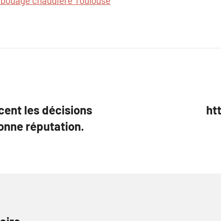
ouage chaudière Toulouse
ncent les décisions
ht
onne réputation.