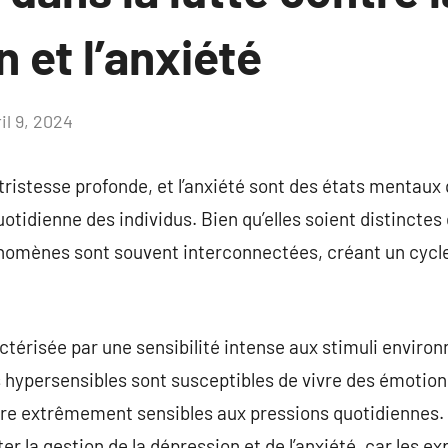
 et l’anxiété
il 9, 2024
Aucun
commentaire
 tristesse profonde, et l’anxiété sont des états mentaux
otidienne des individus. Bien qu’elles soient distinctes
omènes sont souvent interconnectées, créant un cycl
actérisée par une sensibilité intense aux stimuli envir
 hypersensibles sont susceptibles de vivre des émotion
dre extrêmement sensibles aux pressions quotidiennes.
ter la gestion de la dépression et de l’anxiété, car les 