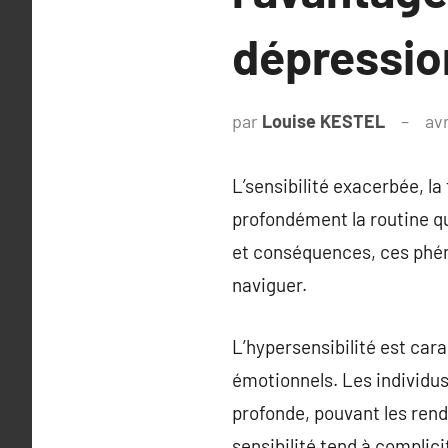
dépression
par
Louise KESTEL
avr
L’sensibilité exacerbée, la
profondément la routine qu
et conséquences, ces phén
naviguer.
L’hypersensibilité est car
émotionnels. Les individus
profonde, pouvant les ren
sensibilité tend à complici