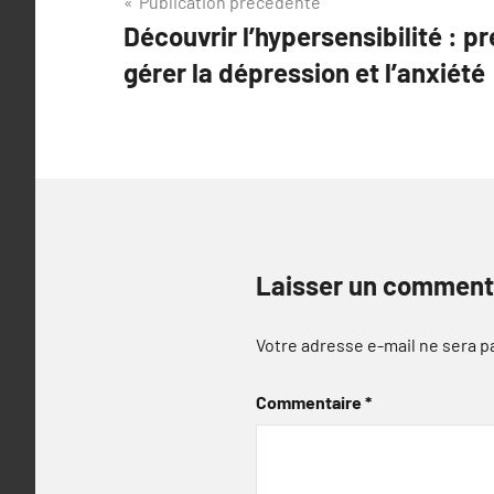
Navigation
Publication précédente
Découvrir l’hypersensibilité : p
de
gérer la dépression et l’anxiété
l’article
Laisser un comment
Votre adresse e-mail ne sera p
Commentaire
*