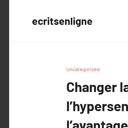
Aller
au
ecritsenligne
contenu
Uncategorized
Changer l
l’hypersens
l’avantage