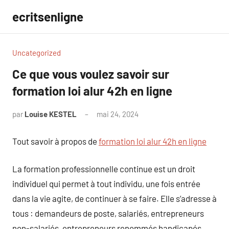
Aller
ecritsenligne
au
contenu
Uncategorized
Ce que vous voulez savoir sur
formation loi alur 42h en ligne
par
Louise KESTEL
mai 24, 2024
Aucun
commentaire
Tout savoir à propos de
formation loi alur 42h en ligne
La formation professionnelle continue est un droit
individuel qui permet à tout individu, une fois entrée
dans la vie agite, de continuer à se faire. Elle s’adresse à
tous : demandeurs de poste, salariés, entrepreneurs
non-salariés, entrepreneurs renommés handicapés.