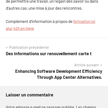
de permettre une travail, un regain des savoir ou dans
d’autres cas, une mise à jour des rencontres.
Complément d’information à propos de
formation loi
alur 42h en ligne
Navigation
Publication précédente
Des informations sur renouvellement carte t
de
Article suivant
l’article
Enhancing Software Development Efficiency
Through App Center Alternatives.
Laisser un commentaire
Votre adresse e-mail ne sera pas publiée.
Les champs