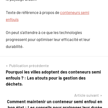
Texte de référence à propos de
conteneurs semi
enfouis
On peut s’attendre à ce que les technologies
progressent pour optimiser leur efficacité et leur
durabilité.
Navigation
Publication précédente
Pourquoi les villes adoptent des conteneurs semi
de
enfouis ? : Les atouts pour la gestion des
l’article
déchets.
Article suivant
Comment maintenir un conteneur semi enfoui en
bon état : Les conseils pour prolonger leur durée