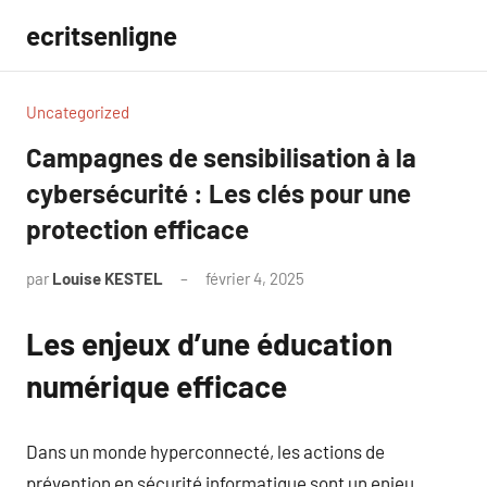
Aller
ecritsenligne
au
contenu
Uncategorized
Campagnes de sensibilisation à la
cybersécurité : Les clés pour une
protection efficace
par
Louise KESTEL
février 4, 2025
Aucun
commentaire
Les enjeux d’une éducation
numérique efficace
Dans un monde hyperconnecté, les actions de
prévention en sécurité informatique sont un enjeu