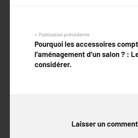
Navigation
Publication précédente
Pourquoi les accessoires comp
de
l’aménagement d’un salon ? : L
l’article
considérer.
Laisser un comment