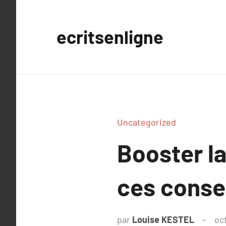
Aller
au
ecritsenligne
contenu
Uncategorized
Booster la
ces consei
par
Louise KESTEL
oc