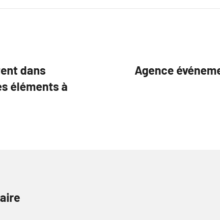
tent dans
Agence événemen
es éléments à
aire