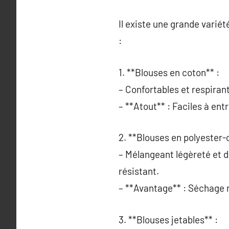
Il existe une grande varié
:
1. **Blouses en coton** :
– Confortables et respirant
– **Atout** : Faciles à ent
2. **Blouses en polyester-
– Mélangeant légèreté et d
résistant.
– **Avantage** : Séchage r
3. **Blouses jetables** :