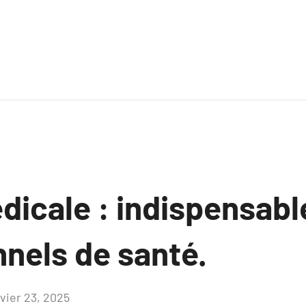
icale : indispensabl
nnels de santé.
nvier 23, 2025
Aucun