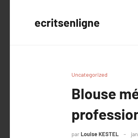
Aller
au
ecritsenligne
contenu
Uncategorized
Blouse méd
professio
par
Louise KESTEL
ja