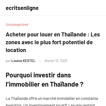
Aller
ecritsenligne
au
contenu
Uncategorized
Acheter pour louer en Thaïlande : Les
zones avec le plus fort potentiel de
location
par
Louise KESTEL
février 13, 2025
Aucun
commentaire
Pourquoi investir dans
l’immobilier en Thaïlande ?
La Thaïlande offre un marché immobilier en constante
évolution. Un investissement locatif, Les prix restent