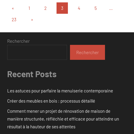
Pagination
Publications
«
1
2
3
4
5
…
précédentes
des
Articles
23
»
suivants
publications
Rechercher
Rechercher
Recent Posts
Les astuces pour parfaire la menuiserie contemporaine
Créer des meubles en bois : processus détaillé
Comment mener un projet de rénovation de maison de
manière structurée, réfléchie et efficace pour atteindre un
résultat à la hauteur de ses attentes