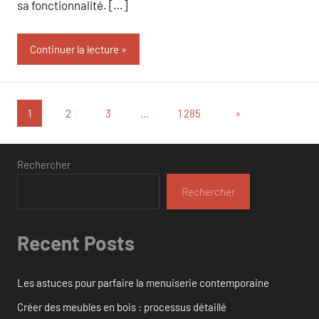
sa fonctionnalité. […]
Continuer la lecture
Pagination
Articles
1
2
3
…
1 285
»
suivants
des
publications
Rechercher
Rechercher
Recent Posts
Les astuces pour parfaire la menuiserie contemporaine
Créer des meubles en bois : processus détaillé